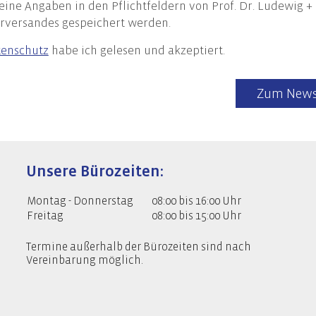
 meine Angaben in den Pflichtfeldern von Prof. Dr. Ludewig 
llung des Nachhaltigkeitsberichts
rversandes gespeichert werden.
ng des Nachhaltigkeitsbericht
enschutz
habe ich gelesen und akzeptiert.
re EU-Compliance-Anforderungen
Zum News
Unsere Bürozeiten:
Montag - Donnerstag
08:00 bis 16:00 Uhr
Freitag
08:00 bis 15:00 Uhr
Termine außerhalb der Bürozeiten sind nach
Vereinbarung möglich.