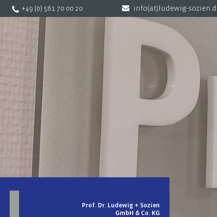
+49 (0) 561 70 00 20
info(at)ludewig-sozien.
Prof. Dr. Ludewig + Sozien
GmbH & Co. KG