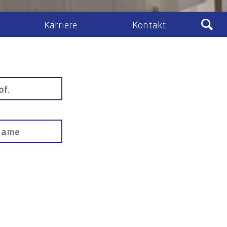
Karriere
Kontakt
Ludewig
sberatung
Kontakt & Anfahrt
eines Zivil- und Vertragsrecht
lenangebote
Kontaktformular
schafts- und Unternehmensrecht
Ludewig-Cloud
nehmenstransaktionen
recht
ht, Vermögens- und Unternehmensnachfolge
IT-Audits & IT-Security
IT-Audits & -Revision
IT-Compliance / IT-Governance