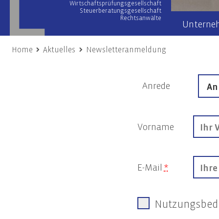
Wirtschaftsprüfungsgesellschaft
Steuerberatungsgesellschaft
Rechtsanwälte
Unterne
Home
Aktuelles
Newsletteranmeldung
Wirtschaftsprüfung
Wir übe
Prüfung von Jahres- und Konzernabschlüssen
Team
Anrede
Sonderprüfungen & Testate
Netzwer
Unternehmensbewertung
Engage
Vorname
Gutachten
Unsere
Risiko- & Compliance-Managementsysteme
Due Diligence
E-Mail
*
Unternehmensberatung
Nach
Transaktionsberatung (M&A)
Frist
Nutzungsbedi
Umstrukturierungen
Nachh