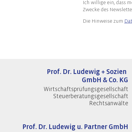
Ich willige ein, dass
Start-Up Beratung
Erste
Zwecke des Newslette
Finanzierungsberatung
Prüfu
Die Hinweise zum
Dat
Unternehmensnachfolge
Weite
Controlling
Team
Datenschutz
Externer Datenschutzbeauftragter
Datenschutz-Audits
Prof. Dr. Ludewig + Sozien
Datenschutzfolgenabschätzungen
GmbH & Co. KG
Datenschutzberatung
Wirtschaftsprüfungsgesellschaft
Datenschutzmanagement
Steuerberatungsgesellschaft
Datenschutzschulungen
Rechtsanwälte
Prof. Dr. Ludewig u. Partner GmbH