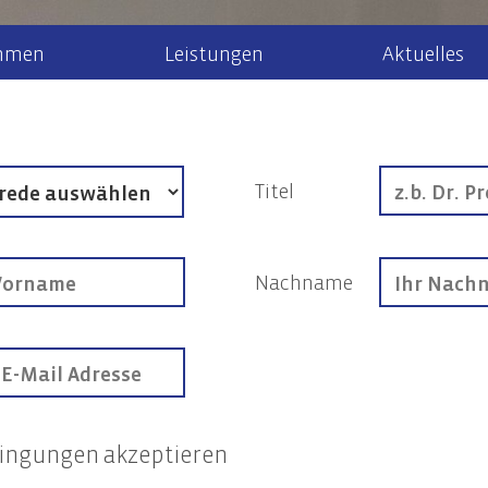
hmen
Leistungen
Aktuelles
r uns
Steuerberatung
Steuernews
Arbeiten bei 
Recht
Steuererklärung & Beratung
Allgem
Newsletteranmeldung
aktuelle Stel
Titel
Jahresabschlüsse
Gesell
k/Internationales
Finanzbuchhaltung
Unter
ment
Nachname
Lohn- & Gehaltsbuchhaltung
Steuer
 Mandanten
Tax Compliance
Erbrec
haltigkeitsberatung
en und Geltungsbereich der CSRD
ngungen akzeptieren
altigkeitsstrategie und Nachhaltigkeitsmanagement