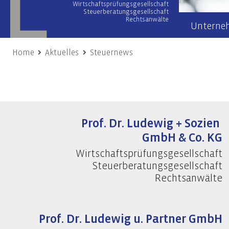
Wirtschaftsprüfungsgesellschaft
Steuerberatungsgesellschaft
Rechtsanwälte
Unterne
Home
Aktuelles
Steuernews
Wirtschaftsprüfung
Wir übe
Prüfung von Jahres- und Konzernabschlüssen
Team
Sonderprüfungen & Testate
Netzwer
Unternehmensbewertung
Prof. Dr. Ludewig + Sozien
Engage
Gutachten
GmbH & Co. KG
Unsere
Risiko- & Compliance-Managementsysteme
Wirtschaftsprüfungsgesellschaft
Due Diligence
Steuerberatungsgesellschaft
Rechtsanwälte
Unternehmensberatung
Nach
Transaktionsberatung (M&A)
Frist
Prof. Dr. Ludewig u. Partner GmbH
Umstrukturierungen
Nachh