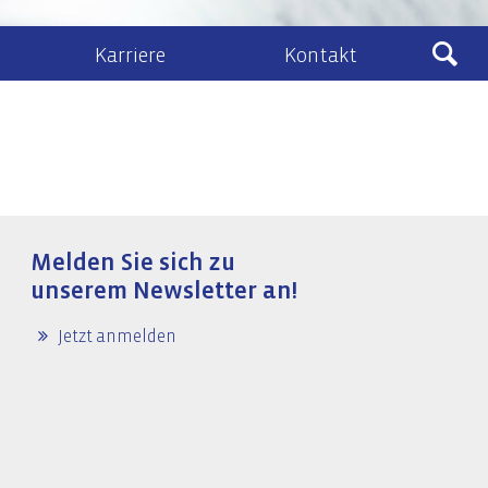
Karriere
Kontakt
Ludewig
sberatung
Kontakt & Anfahrt
eines Zivil- und Vertragsrecht
lenangebote
Kontaktformular
schafts- und Unternehmensrecht
Ludewig-Cloud
nehmenstransaktionen
Melden Sie sich zu
recht
unserem Newsletter an!
ht, Vermögens- und Unternehmensnachfolge
Jetzt anmelden
IT-Audits & IT-Security
IT-Audits & -Revision
IT-Compliance / IT-Governance