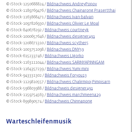
© iStock-1250688824 /
Bildnachweis:AndreyPopov
© iStock-1189769476 /
Bildnachweis:Chainarong Prasertthai
© iStock-1163868471 /
Bildnachweis:Ivan-balvan
© iStock-1097826930 /
Bildnachweis:Olivier Le Moal
© iStock-840678292 /
Bildnachweis:courtneyk
© iStock-1000657646 /
Bildnachweis:designer491
© iStock-1208671310 /
Bildnachweis:scyther5
© iStock-1003751098 /
Bildnachweis:DNY59
© iStock-615233746 /
Bildnachweis:LIgorko
© iStock-1163111044 /
Bildnachweis:SARINYAPINNGAM
© iStock-1164357239 /
Bildnachweis:Yumi mini
© iStock-943331302 /
Bildnachweis:Foryou13
© iStock-1129810557 /
Bildnachweis:Chalirmpoj Pimpisarn
© iStock-596803988 /
Bildnachweis:designer491
© iStock-1159754563 /
Bildnachweis:marchmeena29
© iStock-899890574 /
Bildnachweis:Chinnapong
Warteschleifenmusik