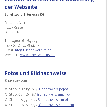
der Webseite
Scheltwort IT-Services KG
Motzstraße 1
34117 Kassel
Deutschland
Tel. +49 (0) 561 789 479 - 0
Fax +49 (0) 561 789 479 - 99
E-Mail
info(at)scheltwort-its.de
Webseite
www.scheltwort-its.de
Fotos und Bildnachweise
© pixabay.com
© iStock-1150199866 /
Bildnachweis:ipopba
© iStock-665506998 /
Bildnachweis:ismagilov
© iStock-1223951712 /
Bildnachweis:filmfoto
© iStock-1168430875 /
Bildnachweis:Kritchanut