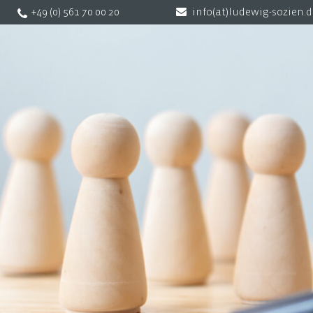
+49 (0) 561 70 00 20
info(at)ludewig-sozien.