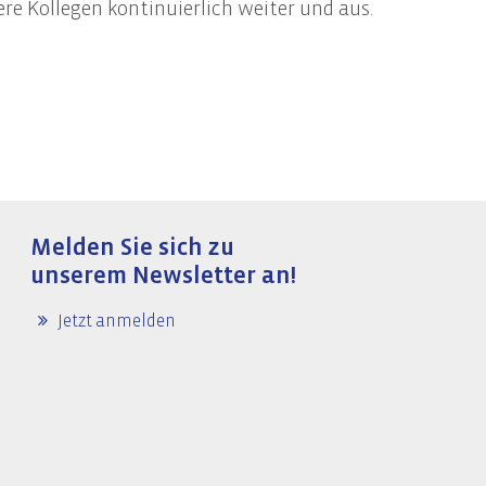
e Kollegen kontinuierlich weiter und aus.
IT-Audits & IT-Security
IT-Audits & -Revision
IT-Compliance / IT-Governance
Informationssicherheit
Awareness-Trainings
Melden Sie sich zu
unserem Newsletter an!
Jetzt anmelden