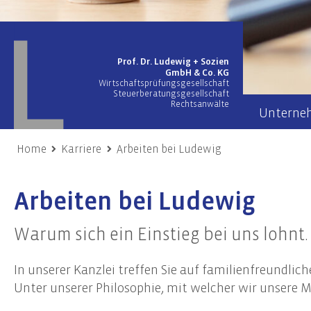
Prof. Dr. Ludewig + Sozien
GmbH & Co. KG
Wirtschaftsprüfungsgesellschaft
Steuerberatungsgesellschaft
Rechtsanwälte
Unterne
Home
Karriere
Arbeiten bei Ludewig
Wirtschaftsprüfung
Wir übe
Arbeiten bei Ludewig
Prüfung von Jahres- und Konzernabschlüssen
Team
Sonderprüfungen & Testate
Netzwer
Warum sich ein Einstieg bei uns lohnt.
Unternehmensbewertung
Engage
Gutachten
In unserer Kanzlei treffen Sie auf familienfreundli
Unsere
Risiko- & Compliance-Managementsysteme
Unter unserer Philosophie, mit welcher wir unsere 
Due Diligence