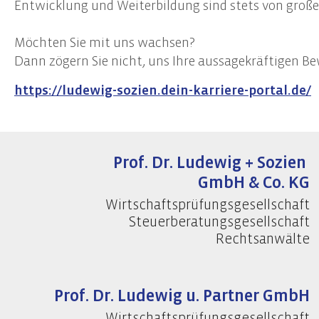
Entwicklung und Weiterbildung sind stets von große
Unternehmensberatung
Nach
Möchten Sie mit uns wachsen?
Transaktionsberatung (M&A)
Frist
Dann zögern Sie nicht, uns Ihre aussagekräftigen 
Umstrukturierungen
Nachh
https://ludewig-sozien.dein-karriere-portal.de/
Start-Up Beratung
Erste
Finanzierungsberatung
Prüfu
Unternehmensnachfolge
Weite
Controlling
Team
Prof. Dr. Ludewig + Sozien
GmbH & Co. KG
Datenschutz
Wirtschaftsprüfungsgesellschaft
Externer Datenschutzbeauftragter
Steuerberatungsgesellschaft
Datenschutz-Audits
Rechtsanwälte
Datenschutzfolgenabschätzungen
Datenschutzberatung
Prof. Dr. Ludewig u. Partner GmbH
Datenschutzmanagement
Wirtschaftsprüfungsgesellschaft