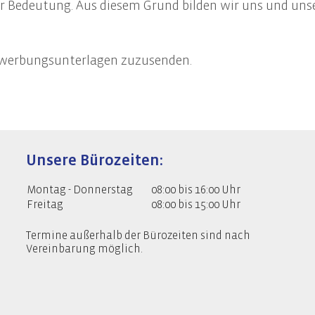
r Bedeutung. Aus diesem Grund bilden wir uns und unser
haltigkeitsberatung
en und Geltungsbereich der CSRD
Bewerbungsunterlagen zuzusenden.
altigkeitsstrategie und Nachhaltigkeitsmanagement
llung des Nachhaltigkeitsberichts
ng des Nachhaltigkeitsbericht
re EU-Compliance-Anforderungen
Unsere Bürozeiten:
Montag - Donnerstag
08:00 bis 16:00 Uhr
Freitag
08:00 bis 15:00 Uhr
Termine außerhalb der Bürozeiten sind nach
Vereinbarung möglich.