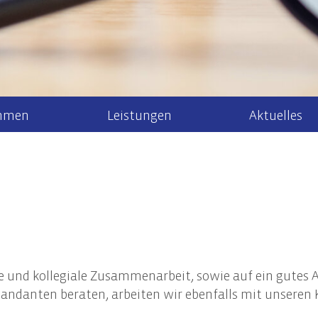
hmen
Leistungen
Aktuelles
r uns
Steuerberatung
Steuernews
Arbeiten bei 
Recht
Steuererklärung & Beratung
Allgem
Newsletteranmeldung
aktuelle Stel
Jahresabschlüsse
Gesell
k/Internationales
Finanzbuchhaltung
Unter
ment
Lohn- & Gehaltsbuchhaltung
Steuer
che und kollegiale Zusammenarbeit, sowie auf ein gutes 
 Mandanten
Tax Compliance
Erbrec
Mandanten beraten, arbeiten wir ebenfalls mit unseren 