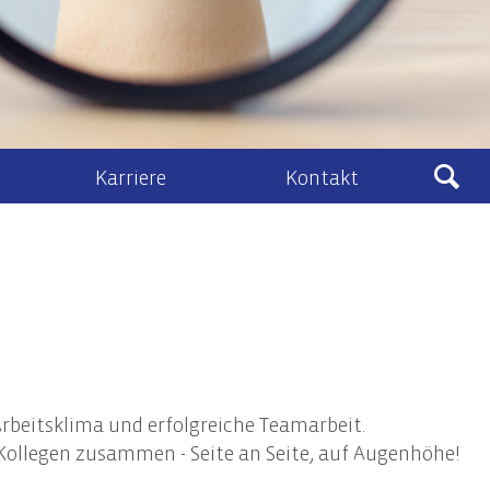
Karriere
Kontakt
Ludewig
sberatung
Kontakt & Anfahrt
eines Zivil- und Vertragsrecht
lenangebote
Kontaktformular
schafts- und Unternehmensrecht
Ludewig-Cloud
nehmenstransaktionen
recht
Arbeitsklima und erfolgreiche Teamarbeit.
ht, Vermögens- und Unternehmensnachfolge
Kollegen zusammen - Seite an Seite, auf Augenhöhe!