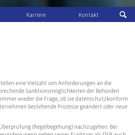
Karriere
Kontakt
Ludewig
sberatung
Kontakt & Anfahrt
eines Zivil- und Vertragsrecht
lenangebote
Kontaktformular
schafts- und Unternehmensrecht
Ludewig-Cloud
nehmenstransaktionen
recht
ellen eine Vielzahl von Anforderungen an die
ht, Vermögens- und Unternehmensnachfolge
prechende Sanktionsmöglichkeiten der Behörden
 immer wieder die Frage, ob sie datenschutzkonform
Unternehmen bestehende Prozesse geändert oder neue
IT-Audits & IT-Security
IT-Audits & -Revision
n Überprüfung (Regelbegehung) nachzugehen. Bei
IT-Compliance / IT-Governance
nsbesondere wenn neben seiner Funktion als DSB auch