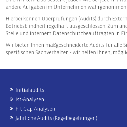
Start-Up Beratung
Erste
andere Aufgaben im Unternehmen wahrgenommen 
Finanzierungsberatung
Prüfu
Hierbei können Überprüfungen (Audits) durch Externe
Unternehmensnachfolge
Weite
Betriebsblindheit regelhaft ausgeschlossen. Zum and
Controlling
Team
Stelle und internem Datenschutzbeauftragten in Ein
Wir bieten Ihnen maßgeschneiderte Audits für alle 
Datenschutz
spezifischen Sachverhalten - wir helfen Ihnen, mö
Externer Datenschutzbeauftragter
Datenschutz-Audits
Datenschutzfolgenabschätzungen
Datenschutzberatung
Datenschutzmanagement
Initialaudits
Datenschutzschulungen
Ist-Analysen
Fit-Gap-Analysen
Jährliche Audits (Regelbegehungen)