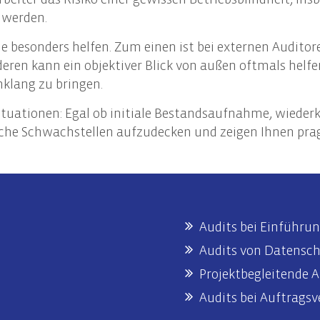
llung des Nachhaltigkeitsberichts
werden.
ng des Nachhaltigkeitsbericht
 besonders helfen. Zum einen ist bei externen Auditore
re EU-Compliance-Anforderungen
eren kann ein objektiver Blick von außen oftmals helf
klang zu bringen.
Situationen: Egal ob initiale Bestandsaufnahme, wiede
gliche Schwachstellen aufzudecken und zeigen Ihnen p
Audits bei Einführu
Audits von Datens
Projektbegleitende A
Audits bei Auftragsv