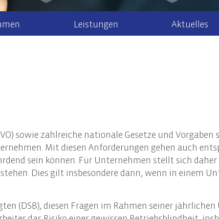
hmen
Leistungen
Aktuelles
r uns
Steuerberatung
Steuernews
Arbeiten bei 
Recht
Steuererklärung & Beratung
Allgem
Newsletteranmeldung
aktuelle Stel
Jahresabschlüsse
Gesell
k/Internationales
Finanzbuchhaltung
Unter
ment
Lohn- & Gehaltsbuchhaltung
Steuer
) sowie zahlreiche nationale Gesetze und Vorgaben st
 Mandanten
Tax Compliance
Erbrec
ernehmen. Mit diesen Anforderungen gehen auch ents
rdend sein können. Für Unternehmen stellt sich daher
estehen. Dies gilt insbesondere dann, wenn in einem 
haltigkeitsberatung
en und Geltungsbereich der CSRD
gten (DSB), diesen Fragen im Rahmen seiner jährliche
altigkeitsstrategie und Nachhaltigkeitsmanagement
beiter das Risiko einer gewissen Betriebsblindheit, i