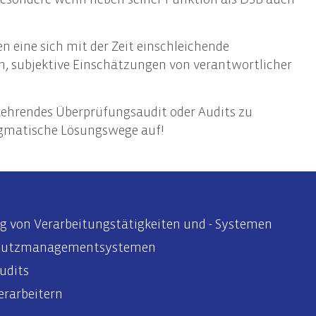
Informationssicherheit
Awareness-Trainings
n eine sich mit der Zeit einschleichende
en, subjektive Einschätzungen von verantwortlicher
rkehrendes Überprüfungsaudit oder Audits zu
ragmatische Lösungswege auf!
ng von Verarbeitungstätigkeiten und - Systemen
chutzmanagementsystemen
udits
erarbeitern