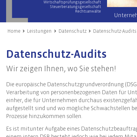
Wirtschaftsprüfungsgesellschaft
Steuerberatungsgesellschaft
Rechtsanwälte
Unterne
Home
Leistungen
Datenschutz
Datenschutz-Audits
Wirtschaftsprüfung
Wir übe
Datenschutz-Audits
Prüfung von Jahres- und Konzernabschlüssen
Team
Sonderprüfungen & Testate
Netzwer
Wir zeigen Ihnen, wo Sie stehen!
Unternehmensbewertung
Engage
Gutachten
Die europäische Datenschutzgrundverordnung (DSGVO
Unsere
Risiko- & Compliance-Managementsysteme
Verarbeitung von personenbezogenen Daten für Unt
Due Diligence
einher, die für Unternehmen durchaus existenzgefäh
aufgestellt sind und wo mögliche Schwachstellen b
Unternehmensberatung
Nach
Prozesse hinzukommen sollen.
Transaktionsberatung (M&A)
Frist
Es ist mitunter Aufgabe eines Datenschutzbeauftra
Umstrukturierungen
Nachh
einem intern DSB besteht jedoch wie bei jedem Mitar