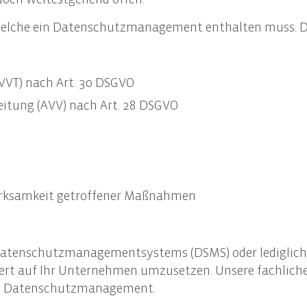
llung des Nachhaltigkeitsberichts
 welche ein Datenschutzmanagement enthalten muss. Dar
ng des Nachhaltigkeitsbericht
re EU-Compliance-Anforderungen
(VVT) nach Art. 30 DSGVO
eitung (AVV) nach Art. 28 DSGVO
Wirksamkeit getroffener Maßnahmen
tenschutzmanagementsystems (DSMS) oder lediglich ei
 auf Ihr Unternehmen umzusetzen. Unsere fachlichen 
en Datenschutzmanagement.