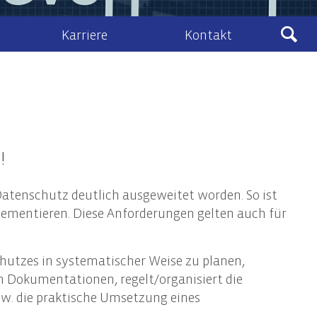
Karriere
Kontakt
Ludewig
sberatung
Kontakt & Anfahrt
eines Zivil- und Vertragsrecht
lenangebote
Kontaktformular
schafts- und Unternehmensrecht
Ludewig-Cloud
!
nehmenstransaktionen
recht
atenschutz deutlich ausgeweitet worden. So ist
ht, Vermögens- und Unternehmensnachfolge
mentieren. Diese Anforderungen gelten auch für
utzes in systematischer Weise zu planen,
IT-Audits & IT-Security
en Dokumentationen, regelt/organisiert die
IT-Audits & -Revision
w. die praktische Umsetzung eines
IT-Compliance / IT-Governance