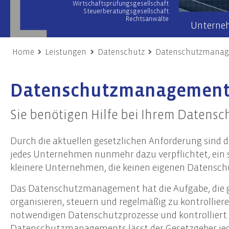
Wirtschaftsprüfungsgesellschaft
Steuerberatungsgesellschaft
Rechtsanwälte
Unterne
Home
Leistungen
Datenschutz
Datenschutzmana
Wirtschaftsprüfung
Wir übe
Datenschutzmanagemen
Prüfung von Jahres- und Konzernabschlüssen
Team
Sonderprüfungen & Testate
Netzwer
Sie benötigen Hilfe bei Ihrem Datens
Unternehmensbewertung
Engage
Gutachten
Durch die aktuellen gesetzlichen Anforderung sind
Unsere
Risiko- & Compliance-Managementsysteme
jedes Unternehmen nunmehr dazu verpflichtet, ei
Due Diligence
kleinere Unternehmen, die keinen eigenen Datensc
Das Datenschutzmanagement hat die Aufgabe, die g
Unternehmensberatung
Nach
organisieren, steuern und regelmäßig zu kontrollier
Transaktionsberatung (M&A)
Frist
notwendigen Datenschutzprozesse und kontrolliert 
Umstrukturierungen
Nachh
Datenschutzmanagements lässt der Gesetzgeber je