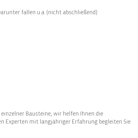
Informationssicherheit
unter fallen u.a. (nicht abschließend)
Awareness-Trainings
nzelner Bausteine, wir helfen Ihnen die
Experten mit langjähriger Erfahrung begleiten Sie