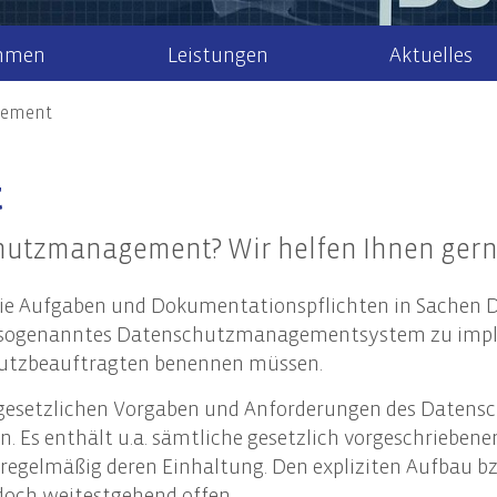
hmen
Leistungen
Aktuelles
gement
r uns
Steuerberatung
Steuernews
Arbeiten bei 
Recht
t
Steuererklärung & Beratung
Allgem
Newsletteranmeldung
aktuelle Stel
Jahresabschlüsse
Gesell
k/Internationales
chutzmanagement? Wir helfen Ihnen gern
Finanzbuchhaltung
Unter
ment
Lohn- & Gehaltsbuchhaltung
Steuer
 die Aufgaben und Dokumentationspflichten in Sachen D
 Mandanten
Tax Compliance
Erbrec
n sogenanntes Datenschutzmanagementsystem zu imple
hutzbeauftragten benennen müssen.
esetzlichen Vorgaben und Anforderungen des Datensch
haltigkeitsberatung
en. Es enthält u.a. sämtliche gesetzlich vorgeschrieben
en und Geltungsbereich der CSRD
regelmäßig deren Einhaltung. Den expliziten Aufbau bz
altigkeitsstrategie und Nachhaltigkeitsmanagement
doch weitestgehend offen.