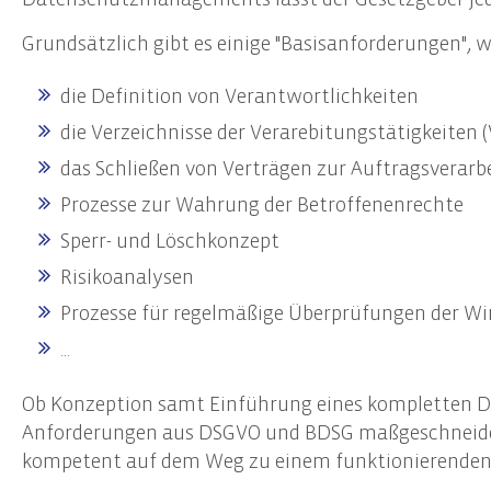
Start-Up Beratung
Erste
Grundsätzlich gibt es einige "Basisanforderungen",
Finanzierungsberatung
Prüfu
Unternehmensnachfolge
Weite
die Definition von Verantwortlichkeiten
Controlling
Team
die Verzeichnisse der Verarebitungstätigkeiten 
das Schließen von Verträgen zur Auftragsverarb
Datenschutz
Prozesse zur Wahrung der Betroffenenrechte
Externer Datenschutzbeauftragter
Sperr- und Löschkonzept
Datenschutz-Audits
Datenschutzfolgenabschätzungen
Risikoanalysen
Datenschutzberatung
Prozesse für regelmäßige Überprüfungen der 
Datenschutzmanagement
...
Datenschutzschulungen
Ob Konzeption samt Einführung eines kompletten Da
Anforderungen aus DSGVO und BDSG maßgeschneidert
kompetent auf dem Weg zu einem funktionierend