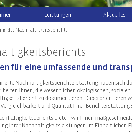
hmen
Leistungen
Aktuelles
ung des Nachhaltigkeitsberichts
r uns
Steuerberatung
Steuernews
Arbeiten bei 
Recht
altigkeitsberichts
Steuererklärung & Beratung
Allgem
Newsletteranmeldung
aktuelle Stel
Jahresabschlüsse
Gesell
k/Internationales
ien für eine umfassende und trans
Finanzbuchhaltung
Unter
ment
Lohn- & Gehaltsbuchhaltung
Steuer
 Mandanten
rierte Nachhaltigkeitsberichterstattung haben sich du
Tax Compliance
Erbrec
r helfen Ihnen, die wesentlichen ökologischen, sozial
tigkeitsbericht zu dokumentieren. Dabei orientieren w
rgleichbarkeit und Qualität Ihrer Berichterstattung s
haltigkeitsberatung
Nachhaltigkeitsberichts bieten wir Ihnen maßgeschneid
en und Geltungsbereich der CSRD
ng Ihrer Nachhaltigkeitsleistungen im Einheitlichen E
altigkeitsstrategie und Nachhaltigkeitsmanagement