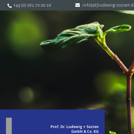
+49 (0) 561 70 00 20
info(at)ludewig-sozien.
Prof. Dr. Ludewig + Sozien
GmbH & Co. KG