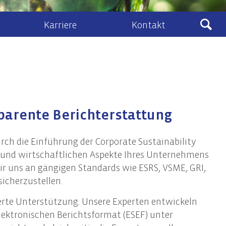
Karriere
Kontakt
Ludewig
sberatung
Kontakt & Anfahrt
eines Zivil- und Vertragsrecht
lenangebote
Kontaktformular
schafts- und Unternehmensrecht
Ludewig-Cloud
parente Berichterstattung
nehmenstransaktionen
recht
rch die Einführung der Corporate Sustainability
ht, Vermögens- und Unternehmensnachfolge
en und wirtschaftlichen Aspekte Ihres Unternehmens
ir uns an gängigen Standards wie ESRS, VSME, GRI,
icherzustellen.
IT-Audits & IT-Security
erte Unterstützung. Unsere Experten entwickeln
IT-Audits & -Revision
lektronischen Berichtsformat (ESEF) unter
IT-Compliance / IT-Governance