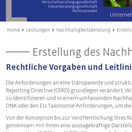
Wirtschaftsprüfungsgesellschaft
Steuerberatungsgesellschaft
Rechtsanwälte
Unterne
Home
Leistungen
Nachhaltigkeitsberatung
Erstell
Wirtschaftsprüfung
Wir übe
Erstellung des Nachh
Prüfung von Jahres- und Konzernabschlüssen
Team
Sonderprüfungen & Testate
Netzwer
Rechtliche Vorgaben und Leitlin
Unternehmensbewertung
Engage
Gutachten
Unsere
Die Anforderungen an eine transparente und struktu
Risiko- & Compliance-Managementsysteme
Reporting Directive (CSRD) grundlegen verändert. Wi
Due Diligence
zu identifizieren und in einem umfassenden Nachhal
DNK oder den EU-Taxonomie-Anforderungen, um die Ve
Unternehmensberatung
Nach
Von der Konzeption bis zur Veröffentlichung Ihres 
Transaktionsberatung (M&A)
Frist
gemeinsam mit Ihnen eine aussagekräftige Darstellu
Umstrukturierungen
Nachh