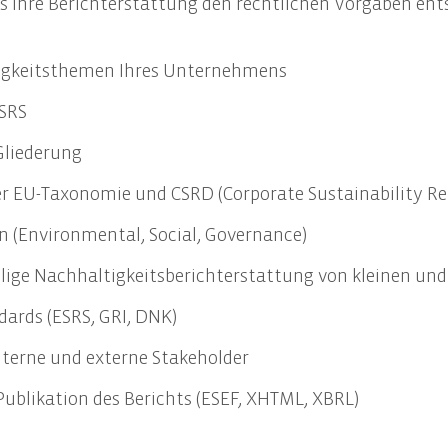
Ihre Berichterstattung den rechtlichen Vorgaben entsp
llung des Nachhaltigkeitsberichts
ng des Nachhaltigkeitsbericht
tigkeitsthemen Ihres Unternehmens
re EU-Compliance-Anforderungen
ESRS
 Gliederung
r EU-Taxonomie und CSRD (Corporate Sustainability Rep
en (Environmental, Social, Governance)
illige Nachhaltigkeitsberichterstattung von kleinen u
dards (ESRS, GRI, DNK)
terne und externe Stakeholder
Publikation des Berichts (ESEF, XHTML, XBRL)