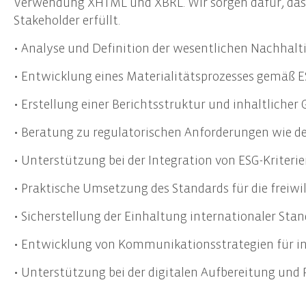
Verwendung XHTML und XBRL. Wir sorgen dafür, dass 
Start-Up Beratung
Erste
Stakeholder erfüllt.
Finanzierungsberatung
Prüfu
• Analyse und Definition der wesentlichen Nachhal
Unternehmensnachfolge
Weite
Controlling
Team
• Entwicklung eines Materialitätsprozesses gemäß 
• Erstellung einer Berichtsstruktur und inhaltlicher
Datenschutz
• Beratung zu regulatorischen Anforderungen wie de
Externer Datenschutzbeauftragter
Datenschutz-Audits
• Unterstützung bei der Integration von ESG-Kriteri
Datenschutzfolgenabschätzungen
• Praktische Umsetzung des Standards für die freiw
Datenschutzberatung
Datenschutzmanagement
• Sicherstellung der Einhaltung internationaler Stan
Datenschutzschulungen
• Entwicklung von Kommunikationsstrategien für in
• Unterstützung bei der digitalen Aufbereitung und 