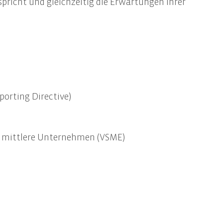
richt und gleichzeitig die Erwartungen Ihrer
Informationssicherheit
Awareness-Trainings
orting Directive)
nd mittlere Unternehmen (VSME)