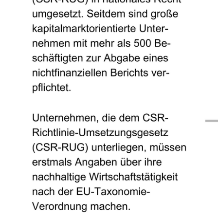
Umstrukturierungen
Nachh
Start-Up Beratung
Erste
Finanzierungsberatung
Prüfu
Unternehmensnachfolge
Weite
Controlling
Team
Datenschutz
Externer Datenschutzbeauftragter
Datenschutz-Audits
Datenschutzfolgenabschätzungen
Datenschutzberatung
Datenschutzmanagement
Datenschutzschulungen