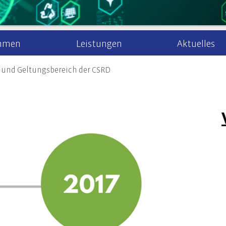
hmen
Leistungen
Aktuelles
n und Geltungsbereich der CSRD
r uns
Steuerberatung
Steuernews
Arbeiten bei 
Recht
Steuererklärung & Beratung
Allgem
Newsletteranmeldung
aktuelle Stel
Jahresabschlüsse
Gesell
k/Internationales
Finanzbuchhaltung
Unter
ment
Lohn- & Gehaltsbuchhaltung
Steuer
 Mandanten
Tax Compliance
Erbrec
haltigkeitsberatung
en und Geltungsbereich der CSRD