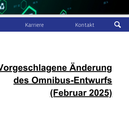
Karriere
Kontakt
Ludewig
sberatung
Kontakt & Anfahrt
eines Zivil- und Vertragsrecht
lenangebote
Kontaktformular
schafts- und Unternehmensrecht
Ludewig-Cloud
nehmenstransaktionen
recht
ht, Vermögens- und Unternehmensnachfolge
IT-Audits & IT-Security
IT-Audits & -Revision