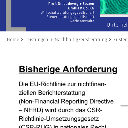
Prof. Dr. Ludewig + Sozien
GmbH & Co. KG
Wirtschaftsprüfungsgesellschaft
Steuerberatungsgesellschaft
Rechtsanwälte
Unterne
Home
Leistungen
Nachhaltigkeitsberatung
Friste
Wirtschaftsprüfung
Wir übe
Prüfung von Jahres- und Konzernabschlüssen
Team
Sonderprüfungen & Testate
Netzwer
Unternehmensbewertung
Engage
Gutachten
Unsere
Risiko- & Compliance-Managementsysteme
Due Diligence
Unternehmensberatung
Nach
Transaktionsberatung (M&A)
Frist