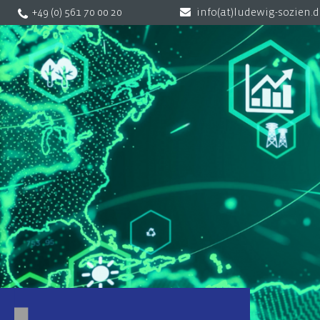
+49 (0) 561 70 00 20
info(at)ludewig-sozien.