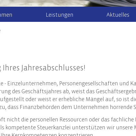
hmen
Leistungen
Aktuelles
e
r uns
Steuerberatung
Steuernews
Arbeiten bei 
Recht
Steuererklärung & Beratung
Allgem
Newsletteranmeldung
aktuelle Stel
Jahresabschlüsse
Gesell
k/Internationales
g Ihres Jahresabschlusses!
Finanzbuchhaltung
Unter
ment
Lohn- & Gehaltsbuchhaltung
Steuer
 - Einzelunternehmen, Personengesellschaften und Kapi
 Mandanten
Tax Compliance
Erbrec
ührung des Geschäftsjahres ab, weist das Geschäftserg
ufgestellt oder weist er erhebliche Mängel auf, so ist
u, dass Finanzbehörden dem Unternehmen horrende S
haltigkeitsberatung
n oft nicht die personellen Ressourcen oder das fachl
en und Geltungsbereich der CSRD
 Als kompetente Steuerkanzlei unterstützen wir unsere 
altigkeitsstrategie und Nachhaltigkeitsmanagement
f Ihre Kernkompetenzen konzentrieren.