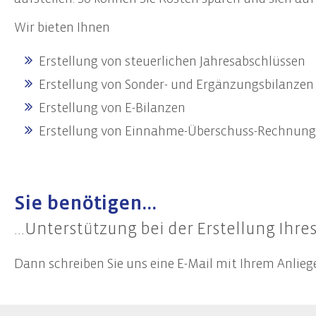
Start-Up Beratung
Erste
Wir bieten Ihnen
Finanzierungsberatung
Prüfu
Unternehmensnachfolge
Weite
Erstellung von steuerlichen Jahresabschlüssen
Controlling
Team
Erstellung von Sonder- und Ergänzungsbilanzen
Erstellung von E-Bilanzen
Datenschutz
Erstellung von Einnahme-Überschuss-Rechnun
Externer Datenschutzbeauftragter
Datenschutz-Audits
Datenschutzfolgenabschätzungen
Datenschutzberatung
Sie benötigen...
Datenschutzmanagement
...Unterstützung bei der Erstellung Ihr
Datenschutzschulungen
Dann schreiben Sie uns eine E-Mail mit Ihrem Anlieg