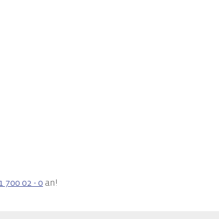
Informationssicherheit
Awareness-Trainings
1 700 02 - 0
an!