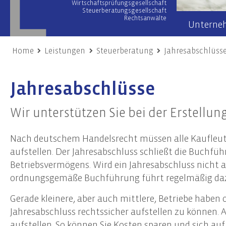
Wirtschaftsprüfungsgesellschaft
Steuerberatungsgesellschaft
Rechtsanwälte
Unterne
Home
Leistungen
Steuerberatung
Jahresabschlüss
Wirtschaftsprüfung
Wir übe
Jahresabschlüsse
Prüfung von Jahres- und Konzernabschlüssen
Team
Sonderprüfungen & Testate
Netzwer
Wir unterstützen Sie bei der Erstellun
Unternehmensbewertung
Engage
Gutachten
Nach deutschem Handelsrecht müssen alle Kaufleute
Unsere
Risiko- & Compliance-Managementsysteme
aufstellen. Der Jahresabschluss schließt die Buchf
Due Diligence
Betriebsvermögens. Wird ein Jahresabschluss nicht a
ordnungsgemäße Buchführung führt regelmäßig daz
Unternehmensberatung
Nach
Gerade kleinere, aber auch mittlere, Betriebe habe
Transaktionsberatung (M&A)
Frist
Jahresabschluss rechtssicher aufstellen zu können.
Umstrukturierungen
Nachh
aufstellen. So können Sie Kosten sparen und sich au