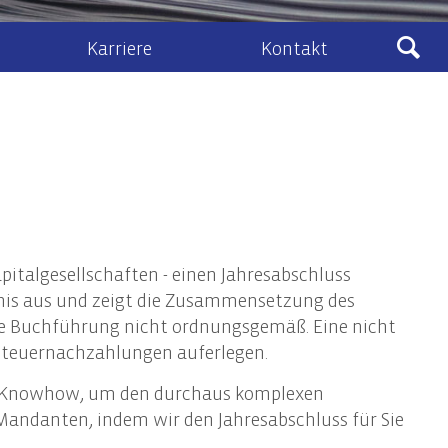
Karriere
Kontakt
Ludewig
sberatung
Kontakt & Anfahrt
eines Zivil- und Vertragsrecht
lenangebote
Kontaktformular
schafts- und Unternehmensrecht
Ludewig-Cloud
nehmenstransaktionen
recht
talgesellschaften - einen Jahresabschluss
ht, Vermögens- und Unternehmensnachfolge
ebnis aus und zeigt die Zusammensetzung des
 die Buchführung nicht ordnungsgemäß. Eine nicht
teuernachzahlungen auferlegen.
IT-Audits & IT-Security
iche Knowhow, um den durchaus komplexen
IT-Audits & -Revision
Mandanten, indem wir den Jahresabschluss für Sie
IT-Compliance / IT-Governance