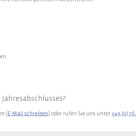
llung des Nachhaltigkeitsberichts
ng des Nachhaltigkeitsbericht
re EU-Compliance-Anforderungen
gen
es Jahresabschlusses?
en (
E-Mail schreiben
) oder rufen Sie uns unter
+49 (0) 56