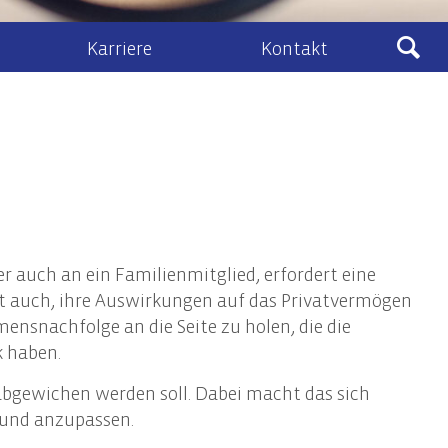
Karriere
Kontakt
Ludewig
sberatung
Kontakt & Anfahrt
eines Zivil- und Vertragsrecht
lenangebote
Kontaktformular
schafts- und Unternehmensrecht
Ludewig-Cloud
nehmenstransaktionen
recht
auch an ein Familienmitglied, erfordert eine
ht, Vermögens- und Unternehmensnachfolge
t auch, ihre Auswirkungen auf das Privatvermögen
ensnachfolge an die Seite zu holen, die die
k haben.
IT-Audits & IT-Security
abgewichen werden soll. Dabei macht das sich
IT-Audits & -Revision
 und anzupassen.
IT-Compliance / IT-Governance