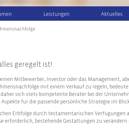
hmen
Leistungen
Aktuelles
ehmensnachfolge
r uns
Steuerberatung
Steuernews
Arbeiten bei 
Recht
Steuererklärung & Beratung
Allgem
Newsletteranmeldung
aktuelle Stel
Jahresabschlüsse
Gesell
k/Internationales
les geregelt ist!
Finanzbuchhaltung
Unter
ment
Lohn- & Gehaltsbuchhaltung
Steuer
inen Mitbewerber, Investor oder das Management, aber 
 Mandanten
Tax Compliance
Erbrec
ehmensnachfolge mit einem Verkauf zu regeln, bedeute
n daher sich stets kompetente Berater bei der Unternehm
 Aspekte für die passende persönliche Strategie im Blic
haltigkeitsberatung
zlichen Erbfolge durch testamentarischen Verfügungen 
en und Geltungsbereich der CSRD
e erforderlich, bestehende Gestaltungen zu verändern
altigkeitsstrategie und Nachhaltigkeitsmanagement