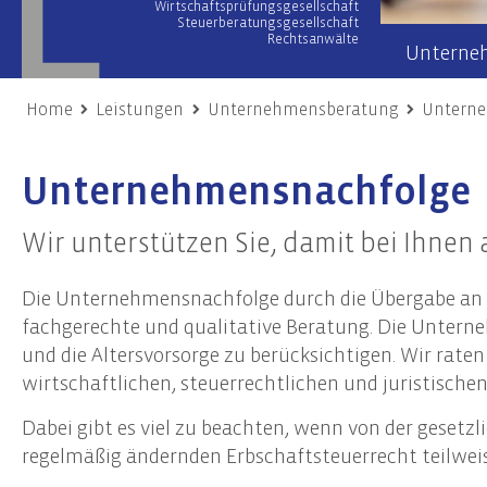
Wirtschaftsprüfungsgesellschaft
Steuerberatungsgesellschaft
Rechtsanwälte
Unterne
Home
Leistungen
Unternehmensberatung
Untern
Wirtschaftsprüfung
Wir übe
Unternehmensnachfolge
Prüfung von Jahres- und Konzernabschlüssen
Team
Sonderprüfungen & Testate
Netzwer
Wir unterstützen Sie, damit bei Ihnen al
Unternehmensbewertung
Engage
Gutachten
Die Unternehmensnachfolge durch die Übergabe an e
Unsere
Risiko- & Compliance-Managementsysteme
fachgerechte und qualitative Beratung. Die Untern
Due Diligence
und die Altersvorsorge zu berücksichtigen. Wir rate
wirtschaftlichen, steuerrechtlichen und juristischen
Unternehmensberatung
Nach
Dabei gibt es viel zu beachten, wenn von der geset
Transaktionsberatung (M&A)
Frist
regelmäßig ändernden Erbschaftsteuerrecht teilweis
Umstrukturierungen
Nachh