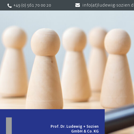
+49 (0) 561 70 00 20
info(at)ludewig-sozien.
Prof. Dr. Ludewig + Sozien
GmbH & Co. KG