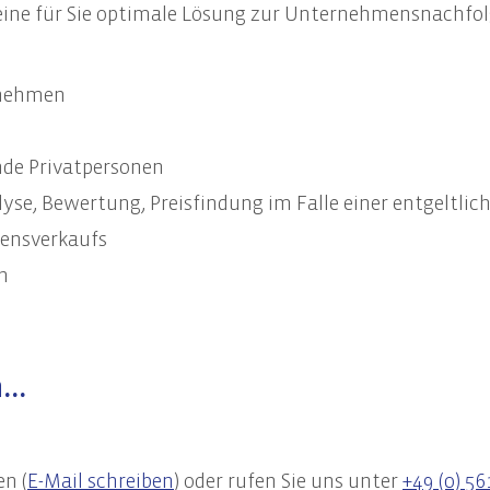
eine für Sie optimale Lösung zur Unternehmensnachfolg
llung des Nachhaltigkeitsberichts
ng des Nachhaltigkeitsbericht
re EU-Compliance-Anforderungen
rnehmen
nde Privatpersonen
se, Bewertung, Preisfindung im Falle einer entgeltl
ensverkaufs
n
..
en (
E-Mail schreiben
) oder rufen Sie uns unter
+49 (0) 56