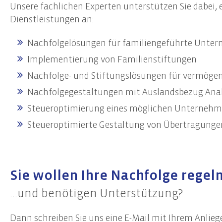
Unsere fachlichen Experten unterstützen Sie dabei, 
Start-Up Beratung
Erste
Dienstleistungen an:
Finanzierungsberatung
Prüfu
Unternehmensnachfolge
Weite
Nachfolgelösungen für familiengeführte Unte
Controlling
Team
Implementierung von Familienstiftungen
Nachfolge- und Stiftungslösungen für vermöge
Datenschutz
Nachfolgegestaltungen mit Auslandsbezug Analy
Externer Datenschutzbeauftragter
Steueroptimierung eines möglichen Unternehm
Datenschutz-Audits
Datenschutzfolgenabschätzungen
Steueroptimierte Gestaltung von Übertragunge
Datenschutzberatung
Datenschutzmanagement
Datenschutzschulungen
Sie wollen Ihre Nachfolge regeln.
...und benötigen Unterstützung?
Dann schreiben Sie uns eine E-Mail mit Ihrem Anlieg