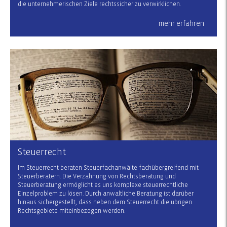
die unternehmerischen Ziele rechtssicher zu verwirklichen.
mehr erfahren
Steuerrecht
Im Steuerrecht beraten Steuerfachanwälte fachübergreifend mit
Steuerberatern. Die Verzahnung von Rechtsberatung und
Steuerberatung ermöglicht es uns komplexe steuerrechtliche
Einzelproblem zu lösen. Durch anwaltliche Beratung ist darüber
hinaus sichergestellt, dass neben dem Steuerrecht die übrigen
Rechtsgebiete miteinbezogen werden.