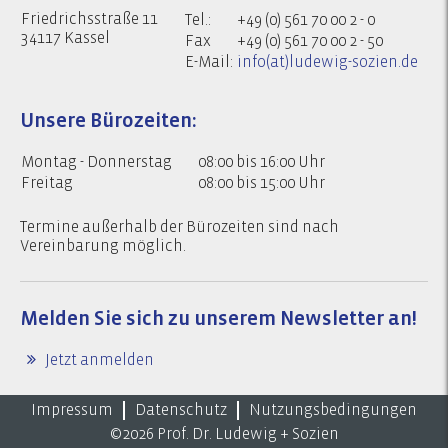
Friedrichsstraße 11
Tel.:
+49 (0) 561 70 00 2 - 0
34117 Kassel
Fax
+49 (0) 561 70 00 2 - 50
E-Mail:
info(at)ludewig-sozien.de
Unsere Bürozeiten:
Montag - Donnerstag
08:00 bis 16:00 Uhr
Freitag
08:00 bis 15:00 Uhr
Termine außerhalb der Bürozeiten sind nach
Vereinbarung möglich.
Melden Sie sich zu
unserem Newsletter an!
Jetzt anmelden
Impressum
Datenschutz
Nutzungsbedingungen
©2026 Prof. Dr. Ludewig + Sozien