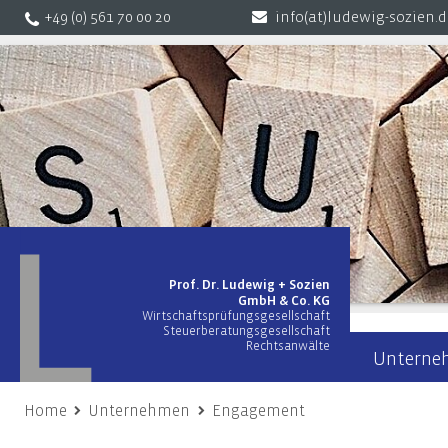
+49 (0) 561 70 00 20
info(at)ludewig-sozien.
Prof. Dr. Ludewig + Sozien
GmbH & Co. KG
Wirtschaftsprüfungsgesellschaft
Steuerberatungsgesellschaft
Rechtsanwälte
Unterne
Home
Unternehmen
Engagement