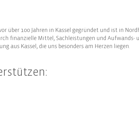
r uns
Steuerberatung
Steuernews
Arbeiten bei 
Recht
Steuererklärung & Beratung
Allgem
Newsletteranmeldung
aktuelle Stel
Jahresabschlüsse
Gesell
k/Internationales
Finanzbuchhaltung
Unter
or über 100 Jahren in Kassel gegründet und ist in Nord
ment
Lohn- & Gehaltsbuchhaltung
Steuer
rch finanzielle Mittel, Sachleistungen und Aufwands-
 Mandanten
dung aus Kassel, die uns besonders am Herzen liegen.
Tax Compliance
Erbrec
erstützen:
haltigkeitsberatung
en und Geltungsbereich der CSRD
altigkeitsstrategie und Nachhaltigkeitsmanagement
llung des Nachhaltigkeitsberichts
ng des Nachhaltigkeitsbericht
re EU-Compliance-Anforderungen