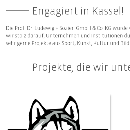
Wirtschaftsprüfung
Wir übe
Engagiert in Kassel!
Prüfung von Jahres- und Konzernabschlüssen
Team
Sonderprüfungen & Testate
Netzwer
Unternehmensbewertung
Die Prof. Dr. Ludewig + Sozien GmbH & Co. KG wurde v
Engage
Gutachten
wir stolz darauf, Unternehmen und Institutionen du
Unsere
sehr gerne Projekte aus Sport, Kunst, Kultur und Bil
Risiko- & Compliance-Managementsysteme
Due Diligence
Projekte, die wir unt
Unternehmensberatung
Nach
Transaktionsberatung (M&A)
Frist
Umstrukturierungen
Nachh
Start-Up Beratung
Erste
Finanzierungsberatung
Prüfu
Unternehmensnachfolge
Weite
Controlling
Team